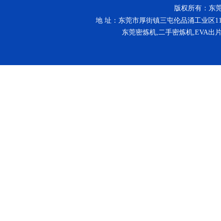
版权所有：东莞市同舟
地 址：东莞市厚街镇三屯伦品涌工业区11号厂房 
东莞密炼机,二手密炼机,EVA出