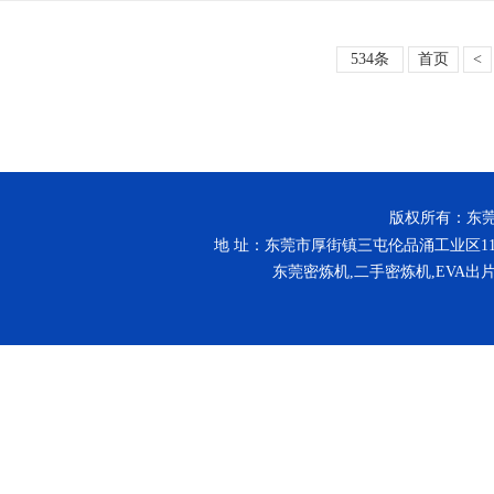
534条
首页
<
版权所有：东莞市同舟
地 址：东莞市厚街镇三屯伦品涌工业区11号厂房 
东莞密炼机,二手密炼机,EVA出